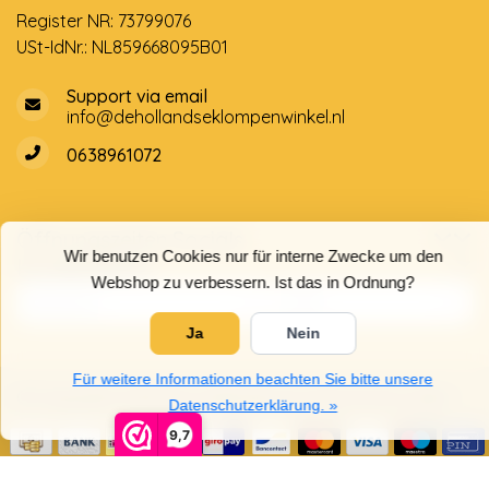
Register NR: 73799076
USt-IdNr.: NL859668095B01
Support via email
info@dehollandseklompenwinkel.nl
0638961072
Öffnungszeiten
Socials
Wir benutzen Cookies nur für interne Zwecke um den
Kundendienst
Webshop zu verbessern. Ist das in Ordnung?
Ja
Nein
Für weitere Informationen beachten Sie bitte unsere
© Copyright 2026 Der Holländische Holzschuhe Laden
Datenschutzerklärung. »
9,7