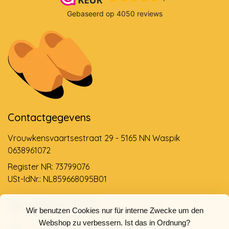
Contactgegevens
Vrouwkensvaartsestraat 29 - 5165 NN Waspik
0638961072
Register NR: 73799076
USt-IdNr.: NL859668095B01
Support via email
Wir benutzen Cookies nur für interne Zwecke um den
info@dehollandseklompenwinkel.nl
Webshop zu verbessern. Ist das in Ordnung?