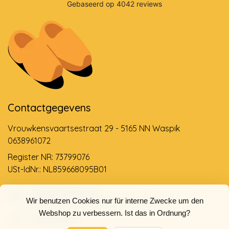
Contactgegevens
Vrouwkensvaartsestraat 29 - 5165 NN Waspik
0638961072
Register NR: 73799076
USt-IdNr.: NL859668095B01
Support via email
Wir benutzen Cookies nur für interne Zwecke um den
info@dehollandseklompenwinkel.nl
Webshop zu verbessern. Ist das in Ordnung?
0638961072