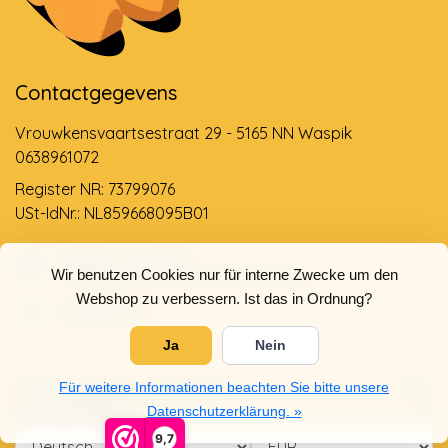
Contactgegevens
Vrouwkensvaartsestraat 29 - 5165 NN Waspik
0638961072
Register NR: 73799076
USt-IdNr.: NL859668095B01
Support via email
Wir benutzen Cookies nur für interne Zwecke um den
info@dehollandseklompenwinkel.nl
Webshop zu verbessern. Ist das in Ordnung?
0638961072
Ja
Nein
Öffnungszeiten
Socials
Für weitere Informationen beachten Sie bitte unsere
Kundendienst
Datenschutzerklärung. »
9,7