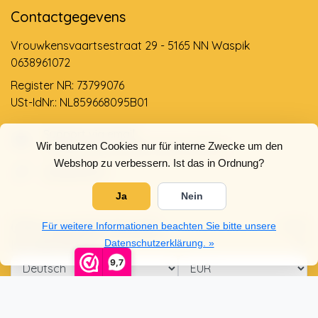
Contactgegevens
Vrouwkensvaartsestraat 29 - 5165 NN Waspik
0638961072
Register NR: 73799076
USt-IdNr.: NL859668095B01
Support via email
Wir benutzen Cookies nur für interne Zwecke um den
info@dehollandseklompenwinkel.nl
Webshop zu verbessern. Ist das in Ordnung?
0638961072
Ja
Nein
Öffnungszeiten
Socials
Für weitere Informationen beachten Sie bitte unsere
Kundendienst
Datenschutzerklärung. »
9,7