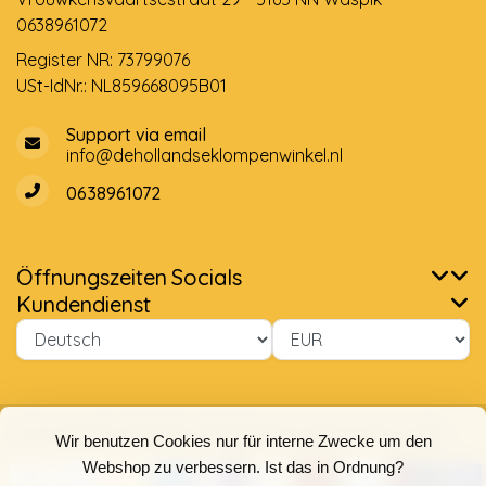
0638961072
Register NR: 73799076
USt-IdNr.: NL859668095B01
Support via email
info@dehollandseklompenwinkel.nl
0638961072
Öffnungszeiten
Socials
Kundendienst
© Copyright 2026 Der Holländische Holzschuhe Laden
Wir benutzen Cookies nur für interne Zwecke um den
Webshop zu verbessern. Ist das in Ordnung?