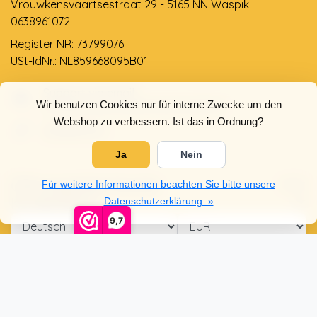
Vrouwkensvaartsestraat 29 - 5165 NN Waspik
0638961072
Register NR: 73799076
USt-IdNr.: NL859668095B01
Support via email
Wir benutzen Cookies nur für interne Zwecke um den
info@dehollandseklompenwinkel.nl
Webshop zu verbessern. Ist das in Ordnung?
0638961072
Ja
Nein
Öffnungszeiten
Socials
Für weitere Informationen beachten Sie bitte unsere
Kundendienst
Datenschutzerklärung. »
9,7
© Copyright 2026 Der Holländische Holzschuhe Laden