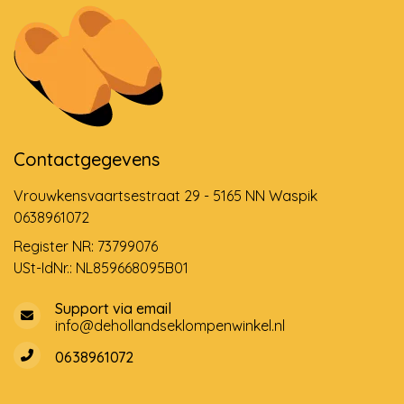
Contactgegevens
Vrouwkensvaartsestraat 29 - 5165 NN Waspik
0638961072
Register NR: 73799076
USt-IdNr.: NL859668095B01
Support via email
info@dehollandseklompenwinkel.nl
0638961072