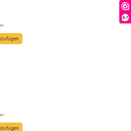
9,7
en
nzufügen
en
nzufügen