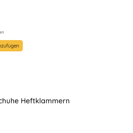
en
nzufügen
schuhe Heftklammern