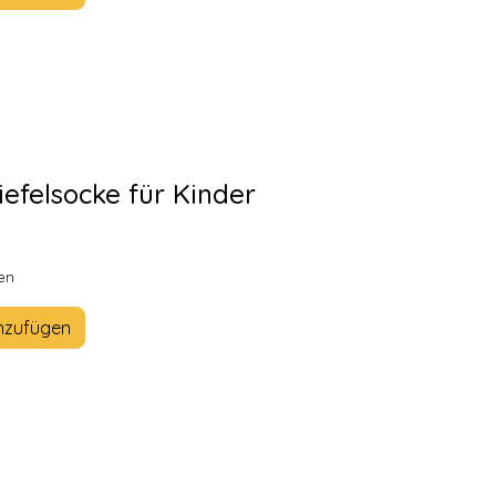
iefelsocke für Kinder
en
nzufügen