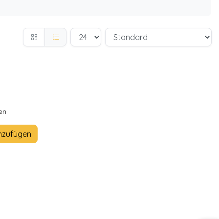
en
nzufügen