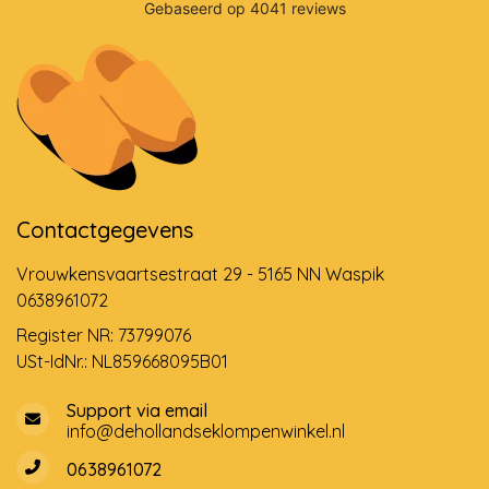
Contactgegevens
Vrouwkensvaartsestraat 29 - 5165 NN Waspik
0638961072
Register NR: 73799076
USt-IdNr.: NL859668095B01
Support via email
info@dehollandseklompenwinkel.nl
0638961072