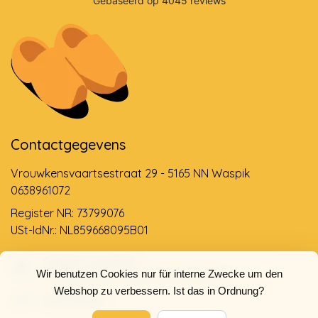
Contactgegevens
Vrouwkensvaartsestraat 29 - 5165 NN Waspik
0638961072
Register NR: 73799076
USt-IdNr.: NL859668095B01
Support via email
Wir benutzen Cookies nur für interne Zwecke um den
info@dehollandseklompenwinkel.nl
Webshop zu verbessern. Ist das in Ordnung?
0638961072