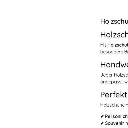
Holzschu
Holzsch
Mit
Holzschu
besondere Bo
Handwer
Jeder Holzsch
angepasst we
Perfekt
Holzschuhe mi
✔ Persönlic
✔
Souvenir
m