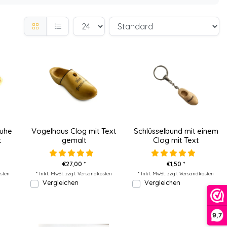
uhe
Vogelhaus Clog mit Text
Schlüsselbund mit einem
t
gemalt
Clog mit Text
€27,00 *
€1,50 *
sten
* Inkl. MwSt. zzgl.
Versandkosten
* Inkl. MwSt. zzgl.
Versandkosten
Vergleichen
Vergleichen
9,7