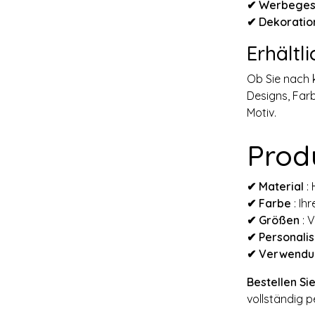
✔
Werbeges
✔
Dekoratio
Erhältl
Ob Sie nach 
Designs, Farb
Motiv.
Prod
✔ Material
: 
✔
Farbe
: Ihr
✔
Größen
: 
✔
Personali
✔
Verwendu
Bestellen Sie
vollständig pe