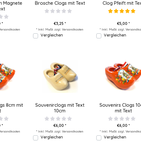
en Magnete
Brosche Clogs mit Text
Clog Pfeift mit Te
ext
 *
€3,25 *
€5,00 *
Versandkosten
* Inkl. MwSt. zzgl.
Versandkosten
* Inkl. MwSt. zzgl.
Versandko
Vergleichen
Vergleichen
gs 8cm mit
Souvenirclogs mit Text
Souvenirs Clogs 1
t
10cm
mit Text
 *
€6,00 *
€6,00 *
Versandkosten
* Inkl. MwSt. zzgl.
Versandkosten
* Inkl. MwSt. zzgl.
Versandko
Vergleichen
Vergleichen