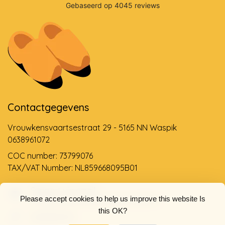
Contactgegevens
Vrouwkensvaartsestraat 29 - 5165 NN Waspik
0638961072
COC number: 73799076
TAX/VAT Number: NL859668095B01
Support via email
Please accept cookies to help us improve this website Is
info@dehollandseklompenwinkel.nl
this OK?
0638961072