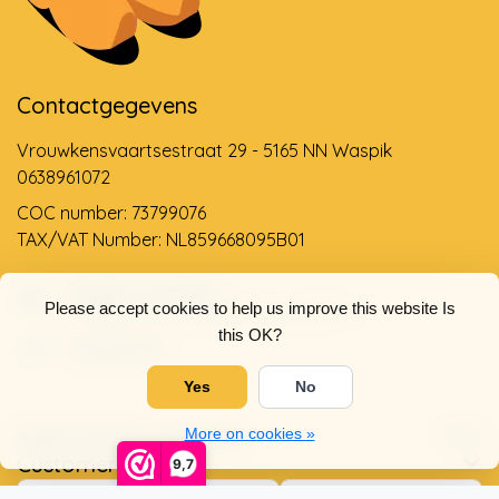
Contactgegevens
Vrouwkensvaartsestraat 29 - 5165 NN Waspik
0638961072
COC number: 73799076
TAX/VAT Number: NL859668095B01
Support via email
Please accept cookies to help us improve this website Is
info@dehollandseklompenwinkel.nl
this OK?
0638961072
Yes
No
Opening hours
Socials
More on cookies »
Customer service
9,7