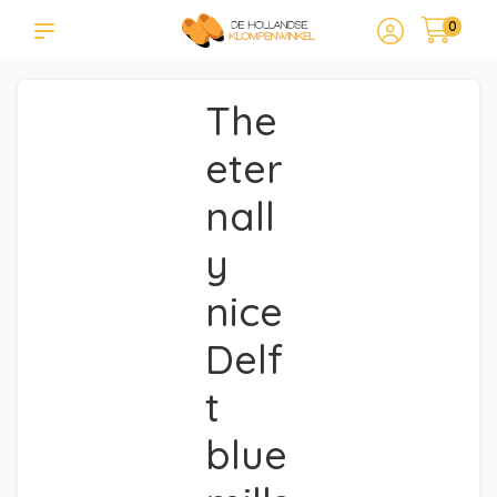
0
The
eter
nall
y
nice
Delf
t
blue