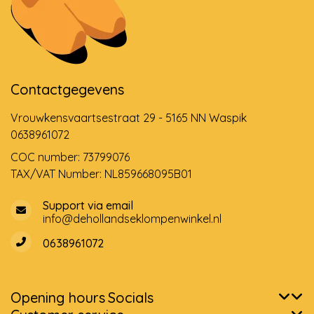
Contactgegevens
Vrouwkensvaartsestraat 29 - 5165 NN Waspik
0638961072
COC number: 73799076
TAX/VAT Number: NL859668095B01
Support via email
info@dehollandseklompenwinkel.nl
0638961072
Opening hours
Socials