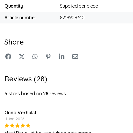
Quantity
Supplied per piece
Article number
8219908340
Share
Reviews (28)
5
stars based on
28
reviews
Onno Verhulst
11 Jan 2026
Mooi Bouquet houten tulpen ontvangen.