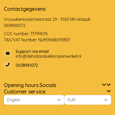
Contactgegevens
Vrouwkensvaartsestraat 29 - 5165 NN Waspik
0638961072
COC number: 73799076
TAX/VAT Number: NL859668095B01
Support via email
info@dehollandseklompenwinkel.nl
0638961072
Opening hours
Socials
Customer service