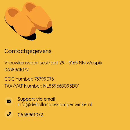
Contactgegevens
Vrouwkensvaartsestraat 29 - 5165 NN Waspik
0638961072
COC number: 73799076
TAX/VAT Number: NL859668095B01
Support via email
info@dehollandseklompenwinkel.nl
0638961072