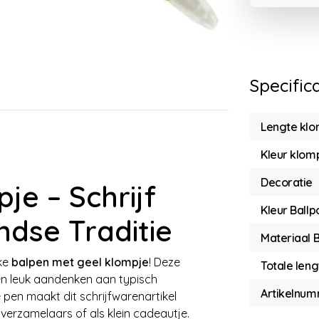
Specific
Lengte klo
Kleur klom
Decoratie
je – Schrijf
Kleur Ballp
ndse Traditie
Materiaal B
jke
balpen met geel klompje
! Deze
Totale leng
een leuk aandenken aan typisch
Artikelnu
 pen maakt dit schrijfwarenartikel
, verzamelaars of als klein cadeautje.