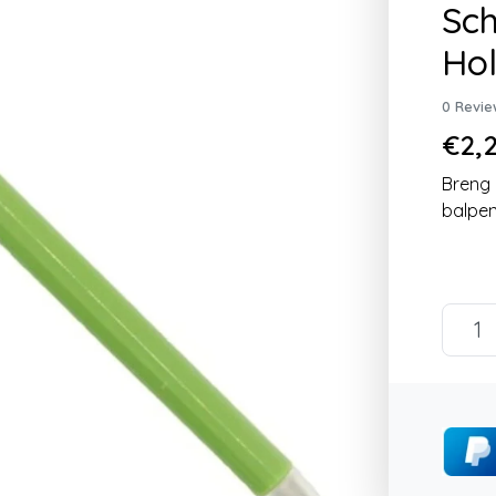
Sch
Hol
0 Revie
€2,2
Breng 
balpen