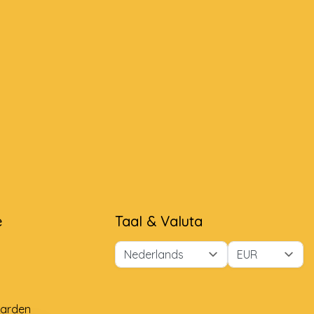
e
Taal & Valuta
arden