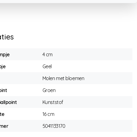
aties
mpje
4 cm
pje
Geel
Molen met bloemen
oint
Groen
allpoint
Kunststof
te
16 cm
mmer
5041133170