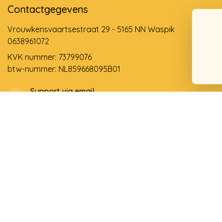
Contactgegevens
Vrouwkensvaartsestraat 29 - 5165 NN Waspik
0638961072
KVK nummer: 73799076
btw-nummer: NL859668095B01
Support via email
info@dehollandseklompenwinkel.nl
0638961072
© Copyright 2026 De Hollandse Klompenwinkel