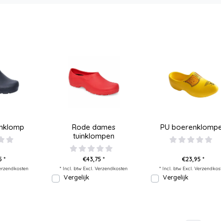
inklomp
Rode dames
PU boerenklomp
tuinklompen
 *
€43,75 *
€23,95 *
erzendkosten
* Incl. btw Excl.
Verzendkosten
* Incl. btw Excl.
Verzendkos
Vergelijk
Vergelijk