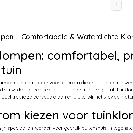
1
mpen – Comfortabele & Waterdichte Kl
klompen: comfortabel, p
 tuin
lompen
zijn onmisbaar voor iedereen die graag in de tuin werk
id verwijdert of een hele middag in de tuin bezig bent: tuin
del trek je ze eenvoudig aan en uit, terwijl het stevige materi
om kiezen voor tuinkl
zijn speciaal ontworpen voor gebruik buitenshuis. In tegenst