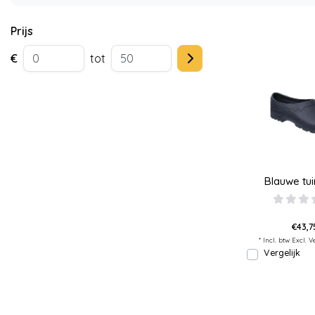
Prijs
€
tot
Blauwe tu
€43,75
* Incl. btw Excl.
V
Vergelijk