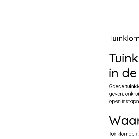
Tuinklo
Tuin
in de
Goede
tuink
geven, onkru
open instapmo
Waar
Tuinklompen 