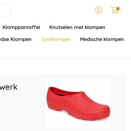
0
Klomppantoffel
Knutselen met klompen
dse Klompen
Tuinklompen
Medische klompen
nwerk