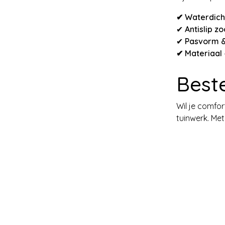
✔ Waterdich
✔
Antislip zo
✔
Pasvorm &
✔ Materiaal
Best
Wil je comfo
tuinwerk. Met