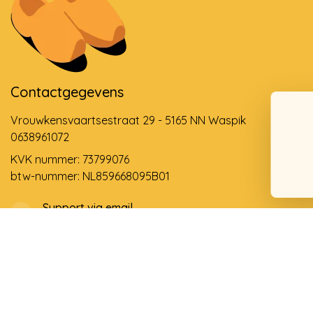
Contactgegevens
Vrouwkensvaartsestraat 29 - 5165 NN Waspik
0638961072
KVK nummer: 73799076
btw-nummer: NL859668095B01
Support via email
info@dehollandseklompenwinkel.nl
0638961072