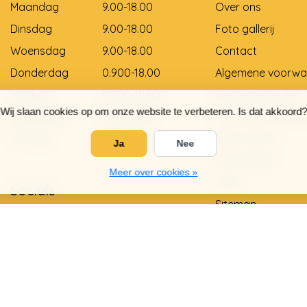
Maandag
9.00-18.00
Over ons
Dinsdag
9.00-18.00
Foto gallerij
Woensdag
9.00-18.00
Contact
Donderdag
0.900-18.00
Algemene voorwa
Vrijdag
0.900-18.00
Betaalmethodes
Wij slaan cookies op om onze website te verbeteren. Is dat akkoord?
Zaterdag
9.00-12.00
Levering en betali
Zondag
Gesloten
Retourneren
Ja
Nee
Matentabel
Meer over cookies »
Links
Socials
Sitemap
Privacy Policy
Garantie en klach