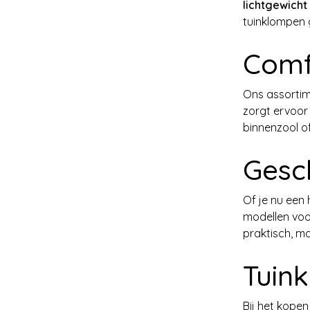
lichtgewicht
tuinklompen 
Comf
Ons assorti
zorgt ervoor 
binnenzool o
Gesch
Of je nu een 
modellen voor
praktisch, m
Tuin
Bij het kopen