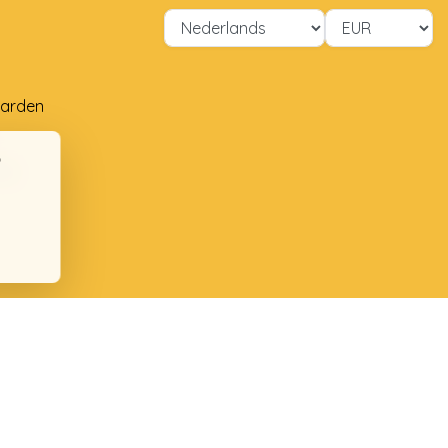
arden
ng
ten