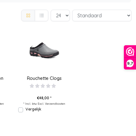
9,7
en
Rouchette Clogs
€48,00 *
ten
* Incl. btw Excl.
Verzendkosten
Vergelijk