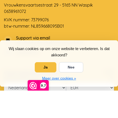
Vrouwkensvaartsestraat 29 - 5165 NN Waspik
0638961072
KVK nummer: 73799076
btw-nummer: NL859668095B01
Support via email
info@dehollandseklompenwinkel.nl
Wij slaan cookies op om onze website te verbeteren. Is dat
0638961072
akkoord?
Ja
Nee
Openingstijden
Socials
Klantenservice
Meer over cookies »
9,7
© Copyright 2026 De Hollandse Klompenwinkel