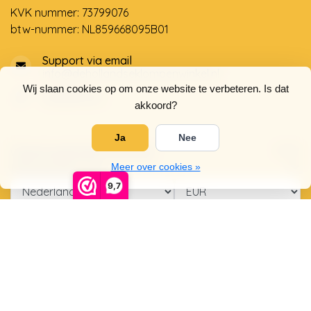
KVK nummer: 73799076
btw-nummer: NL859668095B01
Support via email
info@dehollandseklompenwinkel.nl
Wij slaan cookies op om onze website te verbeteren. Is dat
0638961072
akkoord?
Ja
Nee
Openingstijden
Socials
Klantenservice
Meer over cookies »
9,7
© Copyright 2026 De Hollandse Klompenwinkel