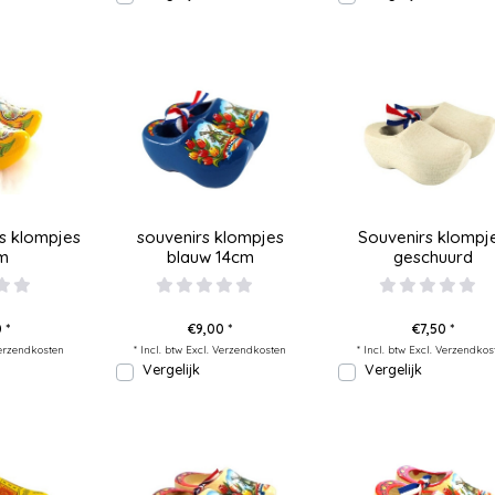
s klompjes
souvenirs klompjes
Souvenirs klompj
cm
blauw 14cm
geschuurd
 *
€9,00 *
€7,50 *
erzendkosten
* Incl. btw Excl.
Verzendkosten
* Incl. btw Excl.
Verzendkos
Vergelijk
Vergelijk