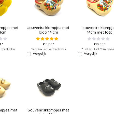
ompjes met
souvenirs klompjes met
souvenirs klompj
14cm
logo 14 cm
14cm met foto
0 *
€10,00 *
€10,00 *
erzendkosten
* Incl. btw Excl.
Verzendkosten
* Incl. btw Excl.
Verzendkos
Vergelijk
Vergelijk
ompjes met
Souvenirsklompjes met