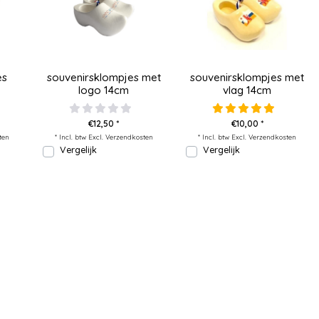
es
souvenirsklompjes met
souvenirsklompjes met
logo 14cm
vlag 14cm
€12,50 *
€10,00 *
ten
* Incl. btw Excl.
Verzendkosten
* Incl. btw Excl.
Verzendkosten
Vergelijk
Vergelijk