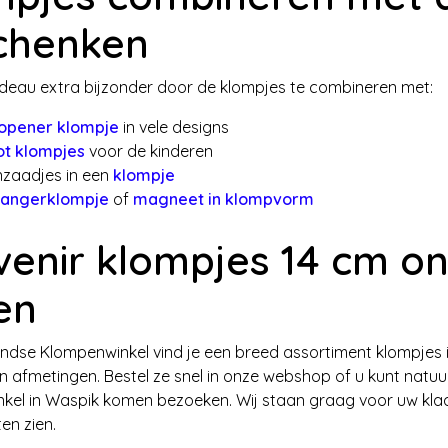
chenken
deau extra bijzonder door de klompjes te combineren met:
opener klompje
in vele designs
t klompjes
voor de kinderen
zaadjes in een
klompje
hangerklompje
of
magneet in klompvorm
enir klompjes 14 cm on
en
andse Klompenwinkel vind je een breed assortiment klompjes in
 afmetingen. Bestel ze snel in onze webshop of u kunt natuur
kel in Waspik komen bezoeken. Wij staan graag voor uw klaa
ten zien.