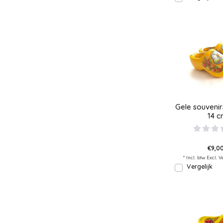
Gele souvenir
14 
€9,00
* Incl. btw Excl.
V
Vergelijk