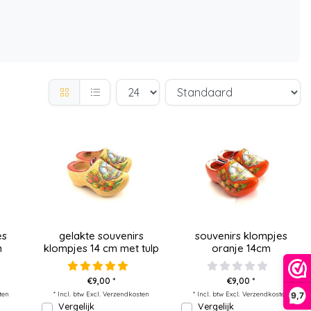
es
gelakte souvenirs
souvenirs klompjes
m
klompjes 14 cm met tulp
oranje 14cm
€9,00 *
€9,00 *
ten
* Incl. btw Excl.
Verzendkosten
* Incl. btw Excl.
Verzendkosten
9,7
Vergelijk
Vergelijk