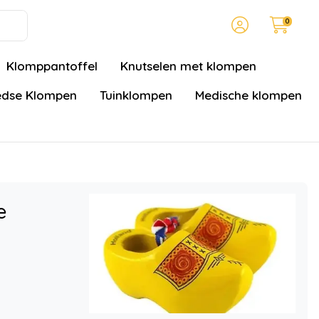
0
Klomppantoffel
Knutselen met klompen
dse Klompen
Tuinklompen
Medische klompen
e