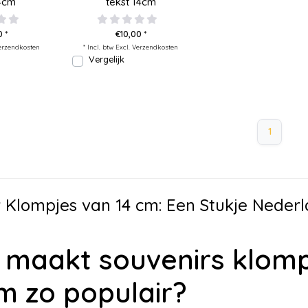
14cm
tekst 14cm
0 *
€10,00 *
erzendkosten
* Incl. btw Excl.
Verzendkosten
Vergelijk
1
r Klompjes van 14 cm: Een Stukje Nede
 maakt souvenirs klomp
m zo populair?