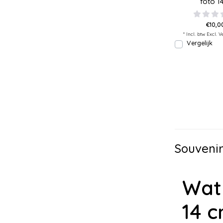
foto 
€10,0
* Incl. btw Excl.
V
Vergelijk
Souveni
Wat
14 c