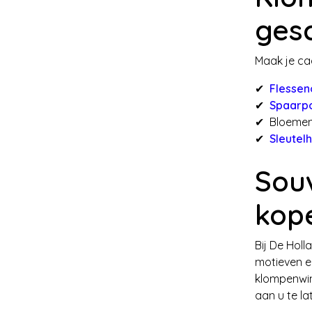
ges
Maak je ca
✔
Flessen
✔
Spaarpo
✔ Bloemen
✔
Sleutel
Souv
kop
Bij De Holl
motieven en
klompenwin
aan u te la