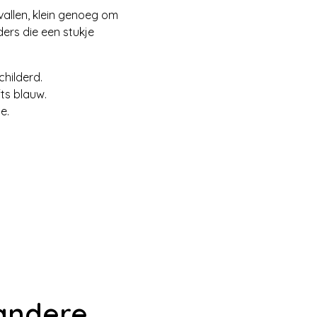
vallen, klein genoeg om
ders die een stukje
hilderd.
fts blauw.
e.
andere