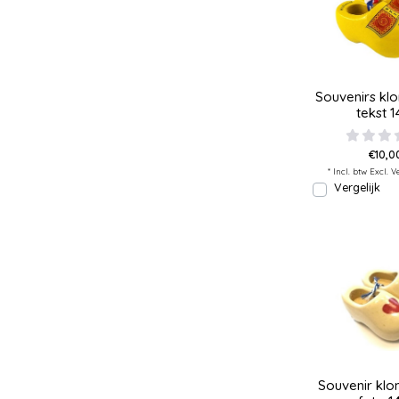
Souvenirs kl
tekst 
€10,0
* Incl. btw Excl.
V
Vergelijk
Souvenir kl