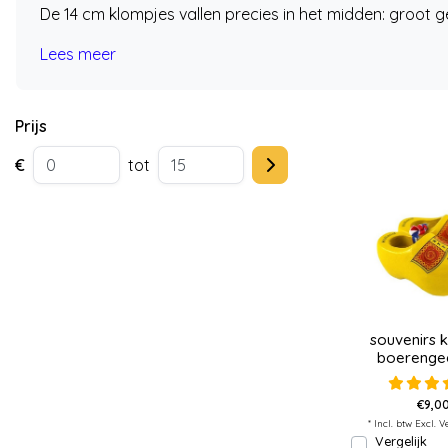
De 14 cm klompjes vallen precies in het midden: groot g
Lees meer
Prijs
€
tot
souvenirs 
boerenge
€9,00
* Incl. btw Excl.
V
Vergelijk