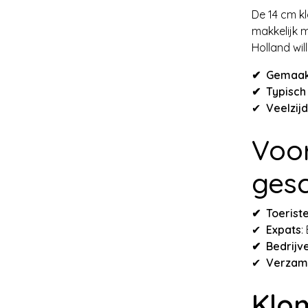
De 14 cm k
makkelijk m
Holland wil
✔ Gemaakt
✔ Typisch
✔
Veelzij
Voor
gesc
✔ Toerist
✔
Expats
:
✔ Bedrijv
✔
Verzam
Klo