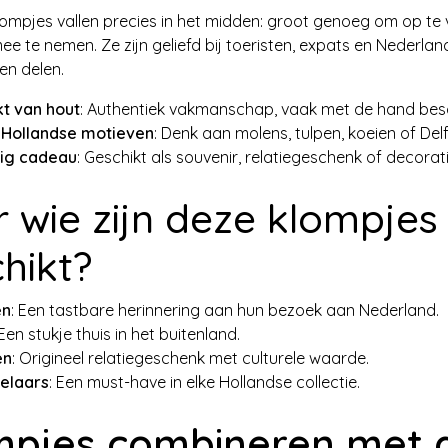
lompjes vallen precies in het midden: groot genoeg om op te 
ee te nemen. Ze zijn geliefd bij toeristen, expats en Nederlan
len delen.
 van hout
: Authentiek vakmanschap, vaak met de hand besc
 Hollandse motieven
: Denk aan molens, tulpen, koeien of Del
dig cadeau
: Geschikt als souvenir, relatiegeschenk of decorati
 wie zijn deze klompjes
hikt?
en
: Een tastbare herinnering aan hun bezoek aan Nederland.
 Een stukje thuis in het buitenland.
en
: Origineel relatiegeschenk met culturele waarde.
elaars
: Een must-have in elke Hollandse collectie.
mpjes combineren met 