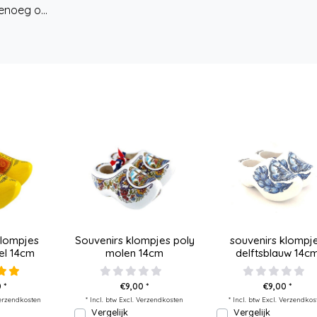
enoeg o...
klompjes
Souvenirs klompjes poly
souvenirs klompj
el 14cm
molen 14cm
delftsblauw 14c
 *
€9,00 *
€9,00 *
erzendkosten
* Incl. btw Excl.
Verzendkosten
* Incl. btw Excl.
Verzendkos
Vergelijk
Vergelijk