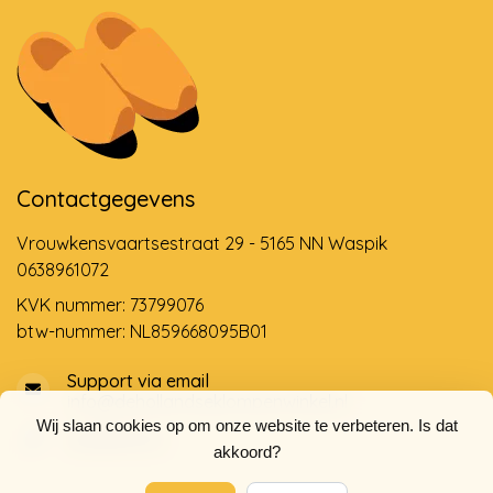
Contactgegevens
Vrouwkensvaartsestraat 29 - 5165 NN Waspik
0638961072
KVK nummer: 73799076
btw-nummer: NL859668095B01
Support via email
info@dehollandseklompenwinkel.nl
Wij slaan cookies op om onze website te verbeteren. Is dat
0638961072
akkoord?