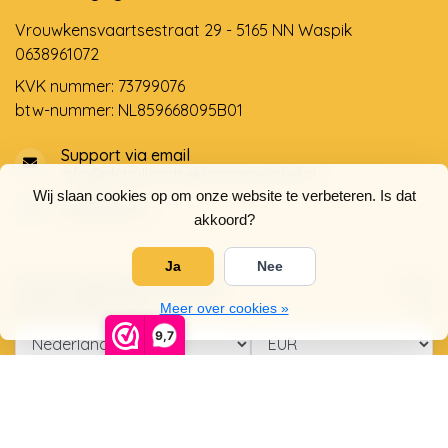
Vrouwkensvaartsestraat 29 - 5165 NN Waspik
0638961072
KVK nummer: 73799076
btw-nummer: NL859668095B01
Support via email
info@dehollandseklompenwinkel.nl
Wij slaan cookies op om onze website te verbeteren. Is dat
0638961072
akkoord?
Ja
Nee
Openingstijden
Socials
Klantenservice
Meer over cookies »
9,7
© Copyright 2026 De Hollandse Klompenwinkel