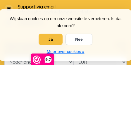
Support via email
info@dehollandseklompenwinkel.nl
Wij slaan cookies op om onze website te verbeteren. Is dat
0638961072
akkoord?
Ja
Nee
Openingstijden
Socials
Klantenservice
Meer over cookies »
9,7
© Copyright 2026 De Hollandse Klompenwinkel
5
/
5
sterren op basis van
4025
beoordelingen.
Lees 4025