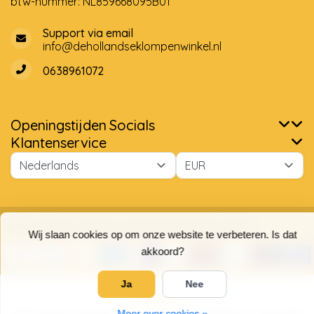
btw-nummer: NL859668095B01
Support via email
info@dehollandseklompenwinkel.nl
0638961072
Openingstijden
Socials
Klantenservice
Wij slaan cookies op om onze website te verbeteren. Is dat
akkoord?
Ja
Nee
Meer over cookies »
© Copyright 2026 De Hollandse Klompenwinkel
9,7