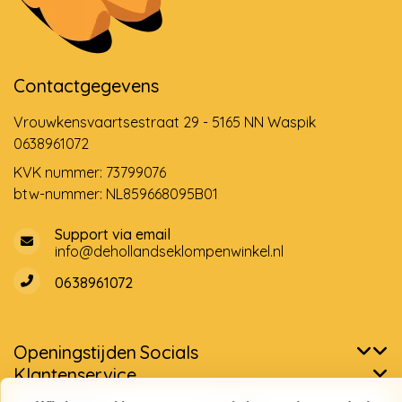
Contactgegevens
Vrouwkensvaartsestraat 29 - 5165 NN Waspik
0638961072
KVK nummer: 73799076
btw-nummer: NL859668095B01
Support via email
info@dehollandseklompenwinkel.nl
0638961072
Openingstijden
Socials
Klantenservice