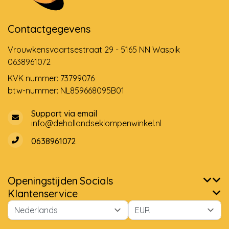
Contactgegevens
Vrouwkensvaartsestraat 29 - 5165 NN Waspik
0638961072
KVK nummer: 73799076
btw-nummer: NL859668095B01
Support via email
info@dehollandseklompenwinkel.nl
0638961072
Openingstijden
Socials
Klantenservice