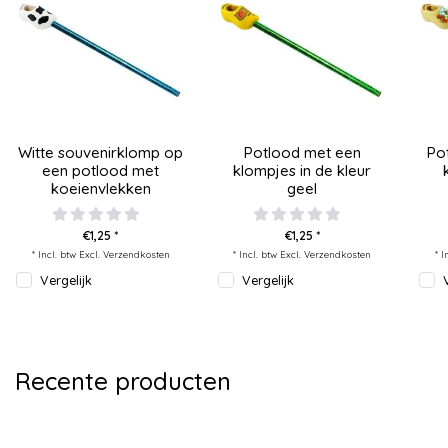
Witte souvenirklomp op
Potlood met een
Po
een potlood met
klompjes in de kleur
koeienvlekken
geel
€1,25 *
€1,25 *
* Incl. btw Excl.
Verzendkosten
* Incl. btw Excl.
Verzendkosten
* I
Vergelijk
Vergelijk
Recente producten