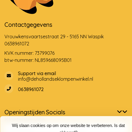
Contactgegevens
Vrouwkensvaartsestraat 29 - 5165 NN Waspik
0638961072
KVK nummer: 73799076
btw-nummer: NL859668095B01
Support via email
info@dehollandseklompenwinkel.nl
0638961072
Openingstijden
Socials
Klantenservice
Wij slaan cookies op om onze website te verbeteren. Is dat