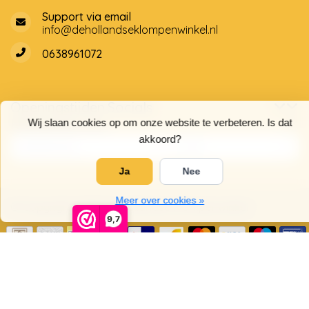
Support via email
info@dehollandseklompenwinkel.nl
0638961072
Openingstijden
Socials
Klantenservice
Wij slaan cookies op om onze website te verbeteren. Is dat
akkoord?
Ja
Nee
Meer over cookies »
© Copyright 2026 De Hollandse Klompenwinkel
9,7
5
/
5
sterren op basis van
4025
beoordelingen.
Lees 4025