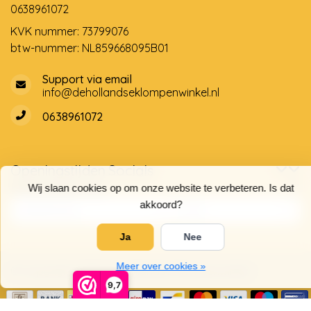
0638961072
KVK nummer: 73799076
btw-nummer: NL859668095B01
Support via email
info@dehollandseklompenwinkel.nl
0638961072
Openingstijden
Socials
Klantenservice
Wij slaan cookies op om onze website te verbeteren. Is dat
akkoord?
Ja
Nee
Meer over cookies »
© Copyright 2026 De Hollandse Klompenwinkel
9,7