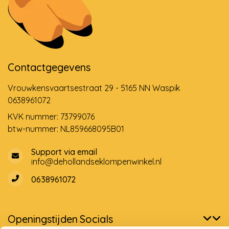
Contactgegevens
Vrouwkensvaartsestraat 29 - 5165 NN Waspik
0638961072
KVK nummer: 73799076
btw-nummer: NL859668095B01
Support via email
info@dehollandseklompenwinkel.nl
0638961072
Openingstijden
Socials