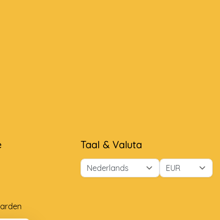
e
Taal & Valuta
arden