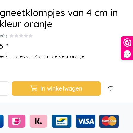
gneetklompjes van 4 cm in
kleur oranje
w(s)
5 *
9,7
tklompjes van 4 cm in de kleur oranje
In winkelwagen