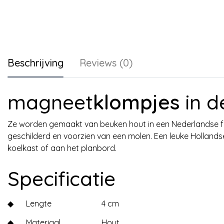
Beschrijving
Reviews (0)
magneet
klompjes
in d
Ze worden gemaakt van beuken hout in een Nederlandse fa
geschilderd en voorzien van een molen. Een leuke Holla
koelkast of aan het planbord.
Specificatie
◆
Lengte
4 cm
◆
Materiaal
Hout