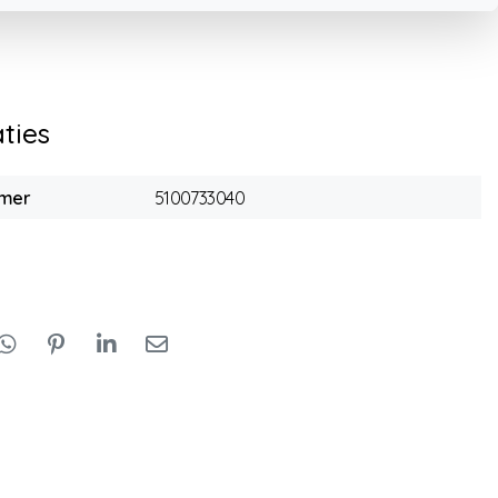
aties
mmer
5100733040