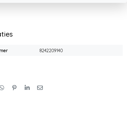
aties
mmer
8242209140