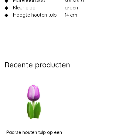
◆
Materiaal blad
kunststof
◆
Kleur blad
groen
◆
Hoogte houten tulp
14 cm
Recente producten
Paarse houten tulp op een