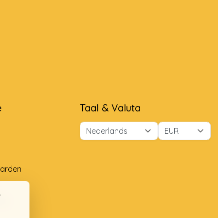
e
Taal & Valuta
arden
ng