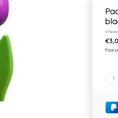
Paa
bla
0 Revie
€3,0
Paarse