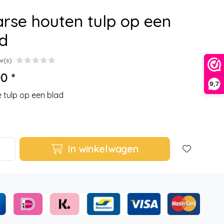
rse houten tulp op een
d
w(s)
0 *
9,7
 tulp op een blad
In winkelwagen