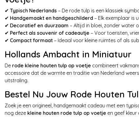
✔
Typisch Nederlands
– De rode tulp is een klassiek symb
✔
Handgemaakt en handgeschilderd
– Elk exemplaar is u
✔
Decoratief en duurzaam
– Altijd in bloei, zonder water 
✔
Perfect als souvenir of cadeautje
– Voor toeristen, vrien
✔
Compact formaat
– Ideaal voor kleine ruimtes of als sub
Hollands Ambacht in Miniatuur
De
rode kleine houten tulp op voetje
combineert vakmansc
accessoire dat de warmte en traditie van Nederland weerspi
uitstraling.
Bestel Nu Jouw Rode Houten Tul
Zoek je een origineel, handgemaakt cadeau met een typisc
nog deze
kleine houten rode tulp op voetje
en geef kleur a