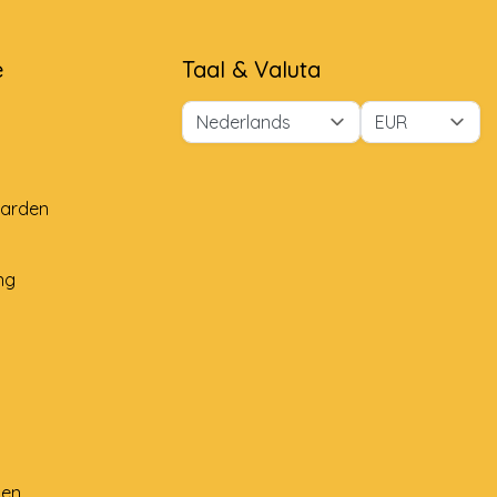
e
Taal & Valuta
arden
ng
ten