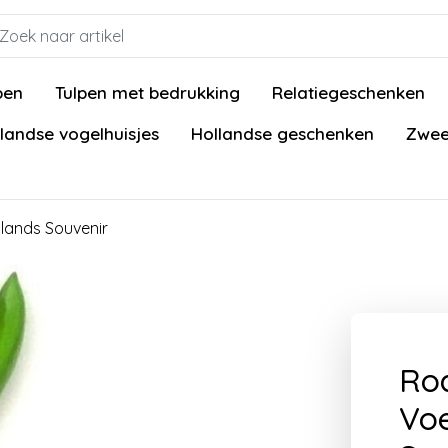
pen
Tulpen met bedrukking
Relatiegeschenken
landse vogelhuisjes
Hollandse geschenken
Zwee
llands Souvenir
Rod
Voe