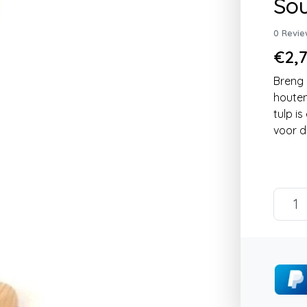
Sou
0 Revie
€2,7
Breng 
houten
tulp i
voor d