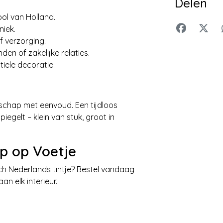
Delen
ool van Holland.
niek.
of verzorging.
den of zakelijke relaties.
tiele decoratie.
hap met eenvoud. Een tijdloos
egelt – klein van stuk, groot in
p op Voetje
h Nederlands tintje? Bestel vandaag
an elk interieur.