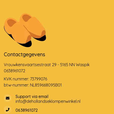
Contactgegevens
Vrouwkensvaartsestraat 29 - 5165 NN Waspik
0638961072
KVK nummer: 73799076
btw-nummer: NL859668095B01
Support via email
info@dehollandseklompenwinkel.nl
0638961072