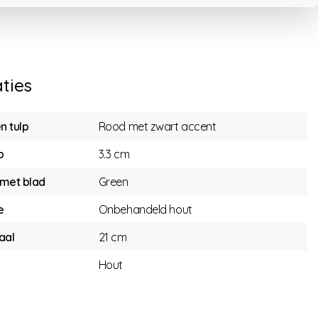
aties
n tulp
Rood met zwart accent
p
3.3 cm
 met blad
Green
e
Onbehandeld hout
aal
21 cm
Hout