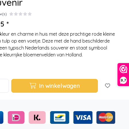
venir
w(s)
5 *
kleur en charme in huis met deze prachtige rode kleine
 tulp op een voetje. Deze met de hand beschilderde
s een typisch Nederlands souvenir en staat symbool
e kleurrijke bloemenvelden van Holland.
9,7
In winkelwagen