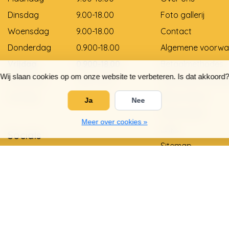
Dinsdag
9.00-18.00
Foto gallerij
Woensdag
9.00-18.00
Contact
Donderdag
0.900-18.00
Algemene voorwa
Vrijdag
0.900-18.00
Betaalmethodes
Wij slaan cookies op om onze website te verbeteren. Is dat akkoord?
Zaterdag
9.00-12.00
Levering en betali
Zondag
Gesloten
Retourneren
Ja
Nee
Matentabel
Meer over cookies »
Links
Socials
Sitemap
Privacy Policy
Garantie en klach