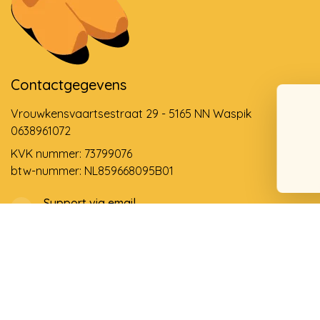
Contactgegevens
Vrouwkensvaartsestraat 29 - 5165 NN Waspik
0638961072
KVK nummer: 73799076
btw-nummer: NL859668095B01
Support via email
info@dehollandseklompenwinkel.nl
0638961072