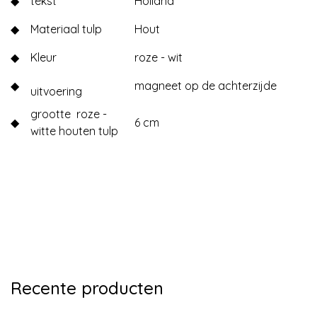
◆
tekst
Holland
◆
Materiaal tulp
Hout
◆
Kleur
roze - wit
◆
magneet op de achterzijde
uitvoering
grootte roze -
◆
6 cm
witte houten tulp
Recente producten