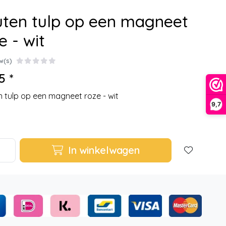
ten tulp op een magneet
e - wit
w(s)
5 *
 tulp op een magneet roze - wit
9,7
In winkelwagen