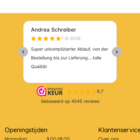
Openingstijden
Klantenservic
Maandag
9.00-18.00
Over ons