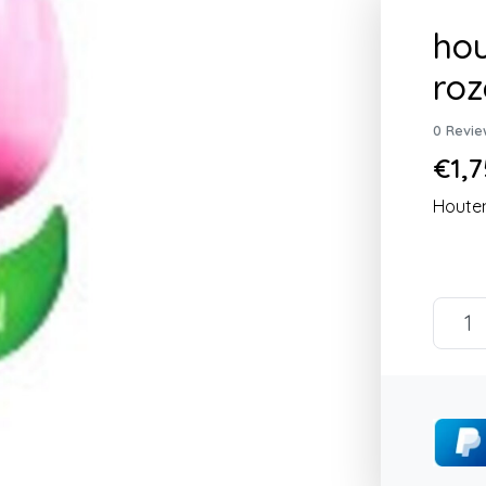
hou
roz
0 Revie
€1,7
Houten