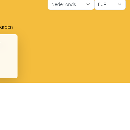
arden
ng
ten