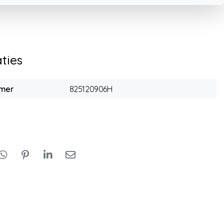
aties
mmer
825120906H