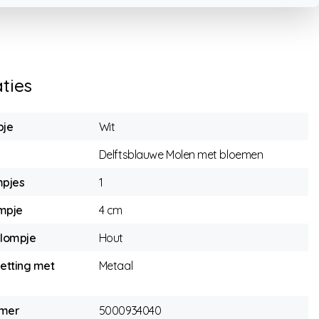
aties
pje
Wit
Delftsblauwe Molen met bloemen
mpjes
1
mpje
4 cm
klompje
Hout
ketting met
Metaal
mmer
5000934040