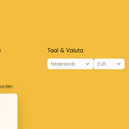
e
Taal & Valuta
arden
ng