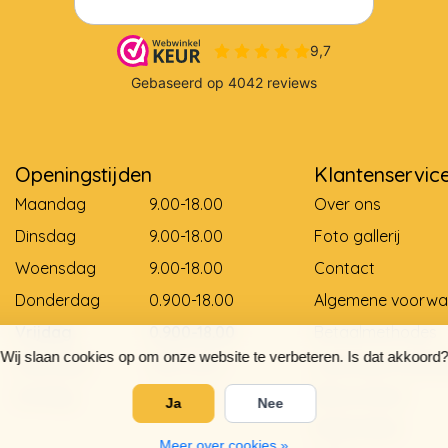
Openingstijden
Klantenservic
Maandag
9.00-18.00
Over ons
Dinsdag
9.00-18.00
Foto gallerij
Woensdag
9.00-18.00
Contact
Donderdag
0.900-18.00
Algemene voorwa
Vrijdag
0.900-18.00
Betaalmethodes
Wij slaan cookies op om onze website te verbeteren. Is dat akkoord?
Zaterdag
9.00-12.00
Levering en betali
Zondag
Gesloten
Retourneren
Ja
Nee
Matentabel
Meer over cookies »