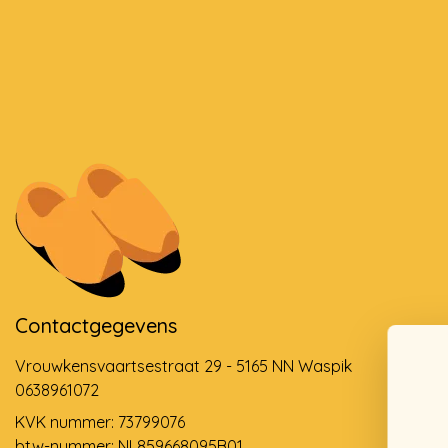
Contactgegevens
Vrouwkensvaartsestraat 29 - 5165 NN Waspik
0638961072
KVK nummer: 73799076
btw-nummer: NL859668095B01