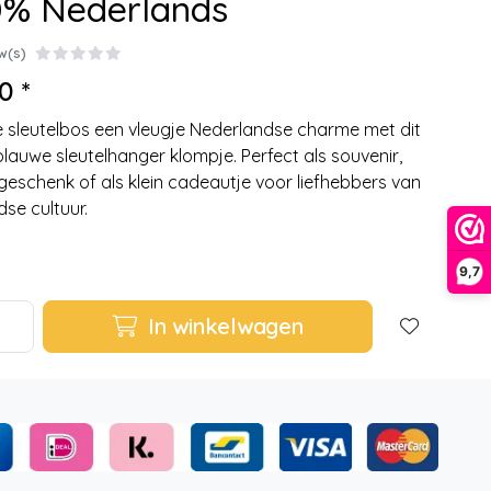
0% Nederlands
w(s)
0 *
e sleutelbos een vleugje Nederlandse charme met dit
blauwe sleutelhanger klompje. Perfect als souvenir,
egeschenk of als klein cadeautje voor liefhebbers van
dse cultuur.
9,7
In winkelwagen