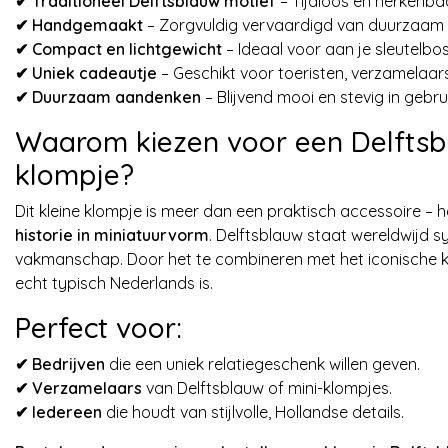
✔ Traditioneel Delftsblauw motief
– Tijdloos en herkenba
✔
Handgemaakt
– Zorgvuldig vervaardigd van duurzaam 
✔
Compact en lichtgewicht
– Ideaal voor aan je sleutelbos
✔
Uniek cadeautje
– Geschikt voor toeristen, verzamelaars
✔
Duurzaam aandenken
– Blijvend mooi en stevig in gebrui
Waarom kiezen voor een Delftsb
klompje?
Dit kleine klompje is meer dan een praktisch accessoire – h
historie in miniatuurvorm
. Delftsblauw staat wereldwijd 
vakmanschap. Door het te combineren met het iconische k
echt typisch Nederlands is.
Perfect voor:
✔
Bedrijven
die een uniek relatiegeschenk willen geven.
✔
Verzamelaars
van Delftsblauw of mini-klompjes.
✔
Iedereen
die houdt van stijlvolle, Hollandse details.