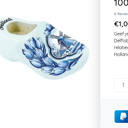
10
0 Revie
€1,0
Geef j
Delfts
relati
Hollan