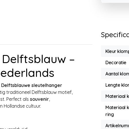
Specific
Kleur klom
 Delftsblauw –
Decoratie
 Nederlands
Aantal klo
Lengte klo
t
Delftsblauwe sleutelhanger
tig traditioneel Delftsblauw motief,
Materiaal 
t. Perfect als
souvenir
,
n Hollandse cultuur.
Materiaal 
ring
Artikelnu