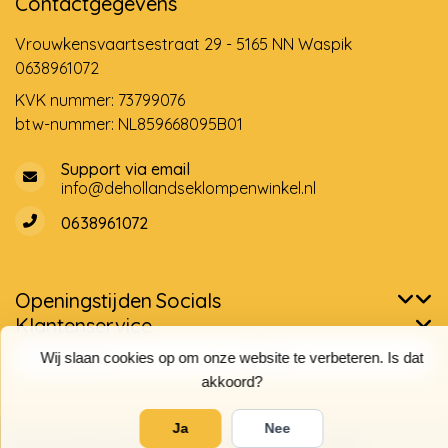
Contactgegevens
Vrouwkensvaartsestraat 29 - 5165 NN Waspik
0638961072
KVK nummer: 73799076
btw-nummer: NL859668095B01
Support via email
info@dehollandseklompenwinkel.nl
0638961072
Openingstijden
Socials
Klantenservice
Wij slaan cookies op om onze website te verbeteren. Is dat
akkoord?
Ja
Nee
© Copyright 2026 De Hollandse Klompenwinkel