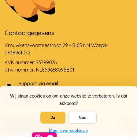
Contactgegevens
Vrouwkensvaartsestraat 29 - 5165 NN Waspik
0638961072
KVK nummer: 73799076
btw-nummer: NL859668095B01
Support via email
info@dehollandseklompenwinkel.nl
Wij slaan cookies op om onze website te verbeteren. Is dat
0638961072
akkoord?
Ja
Nee
Openingstijden
Socials
Klantenservice
Meer over cookies »