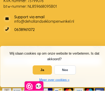
KVK nummer: 73799076
btw-nummer: NL859668095B01
Support via email
info@dehollandseklompenwinkel.nl
0638961072
Openingstijden
Socials
Klantenservice
Wij slaan cookies op om onze website te verbeteren. Is dat
akkoord?
Ja
Nee
Meer over cookies »
© Copyright 2026 De Hollandse Klompenwinkel
9,7