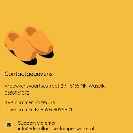
Contactgegevens
Vrouwkensvaartsestraat 29 - 5165 NN Waspik
0638961072
KVK nummer: 73799076
btw-nummer: NL859668095B01
Support via email
info@dehollandseklompenwinkel.nl