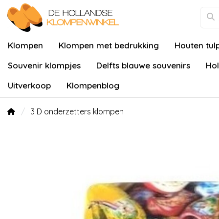
Klompen
Klompen met bedrukking
Houten tul
Souvenir klompjes
Delfts blauwe souvenirs
Hol
Uitverkoop
Klompenblog
3 D onderzetters klompen