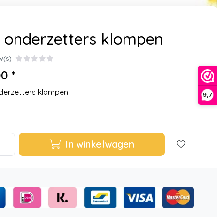
 onderzetters klompen
w(s)
0 *
derzetters klompen
9,7
In winkelwagen