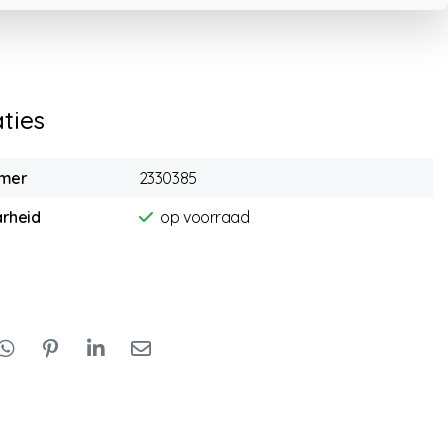
aties
mmer
2330385
rheid
op voorraad