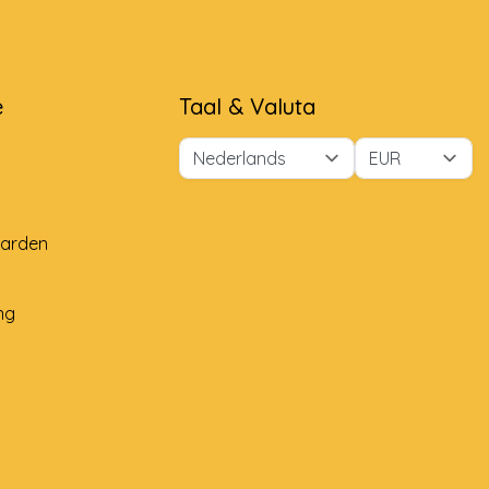
e
Taal & Valuta
arden
ng