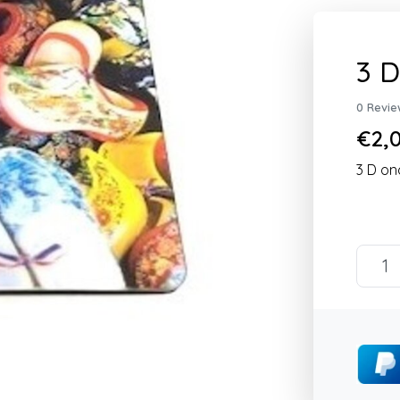
3 D
0 Revie
€2,0
3 D on