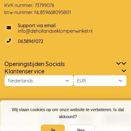
KVK nummer: 73799076
btw-nummer: NL859668095B01
Support via email
info@dehollandseklompenwinkel.nl
0638961072
Openingstijden
Socials
Klantenservice
Wij slaan cookies op om onze website te verbeteren. Is dat
akkoord?
Ja
Nee
Meer over cookies »
© Copyright 2026 De Hollandse Klompenwinkel
9,7