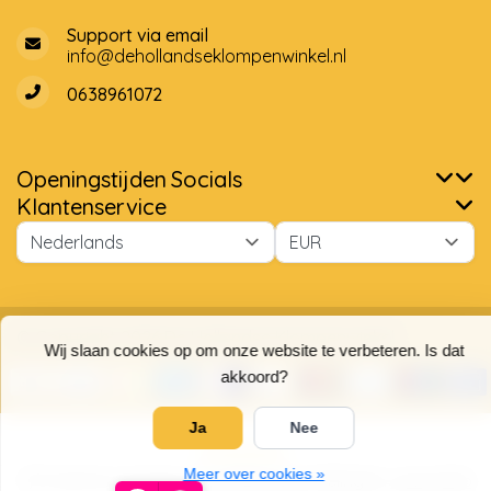
Support via email
info@dehollandseklompenwinkel.nl
0638961072
Openingstijden
Socials
Klantenservice
Wij slaan cookies op om onze website te verbeteren. Is dat
akkoord?
Ja
Nee
© Copyright 2026 De Hollandse Klompenwinkel
Meer over cookies »
9,7
5
/
5
sterren op basis van
4025
beoordelingen.
Lees 4025