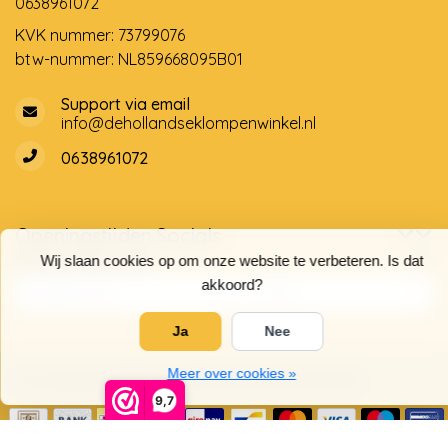
0638961072
KVK nummer: 73799076
btw-nummer: NL859668095B01
Support via email
info@dehollandseklompenwinkel.nl
0638961072
Openingstijden
Socials
Klantenservice
Wij slaan cookies op om onze website te verbeteren. Is dat
akkoord?
Ja
Nee
Meer over cookies »
© Copyright 2026 De Hollandse Klompenwinkel
9,7