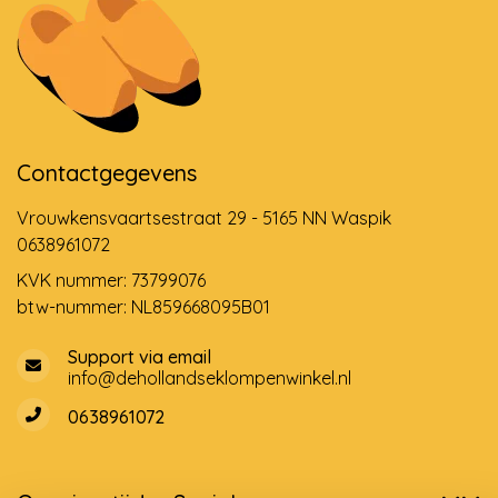
Contactgegevens
Vrouwkensvaartsestraat 29 - 5165 NN Waspik
0638961072
KVK nummer: 73799076
btw-nummer: NL859668095B01
Support via email
info@dehollandseklompenwinkel.nl
0638961072