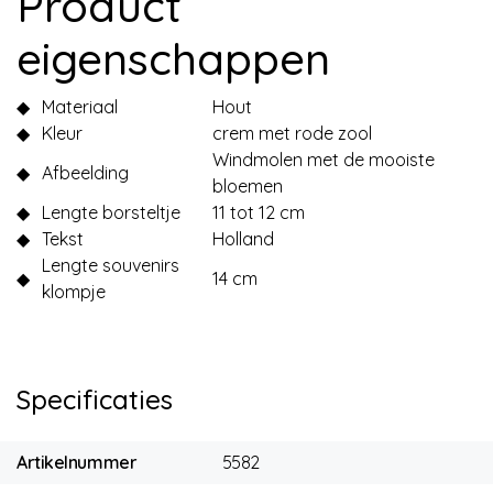
Product
eigenschappen
◆
Materiaal
Hout
◆
Kleur
crem met rode zool
Windmolen met de mooiste
◆
Afbeelding
bloemen
◆
Lengte borsteltje
11 tot 12 cm
◆
Tekst
Holland
Lengte souvenirs
◆
14 cm
klompje
Specificaties
Artikelnummer
5582