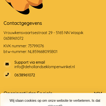
Contactgegevens
Vrouwkensvaartsestraat 29 - 5165 NN Waspik
0638961072
KVK nummer: 73799076
btw-nummer: NL859668095B01
Support via email
info@dehollandseklompenwinkel.nl
0638961072
Openingstijden
Socials
Klantenservice
Wij slaan cookies op om onze website te verbeteren. Is dat