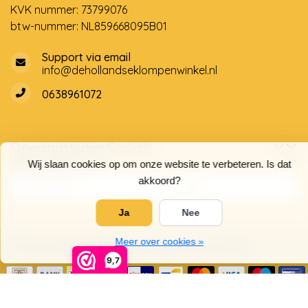
KVK nummer: 73799076
btw-nummer: NL859668095B01
Support via email
info@dehollandseklompenwinkel.nl
0638961072
Openingstijden
Socials
Klantenservice
Wij slaan cookies op om onze website te verbeteren. Is dat
akkoord?
Ja
Nee
Meer over cookies »
© Copyright 2026 De Hollandse Klompenwinkel
9,7