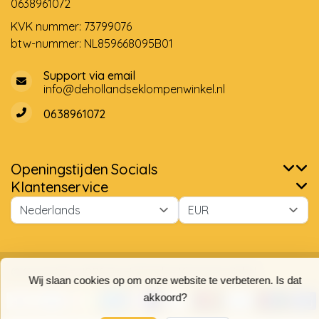
0638961072
KVK nummer: 73799076
btw-nummer: NL859668095B01
Support via email
info@dehollandseklompenwinkel.nl
0638961072
Openingstijden
Socials
Klantenservice
Wij slaan cookies op om onze website te verbeteren. Is dat
akkoord?
Ja
Nee
© Copyright 2026 De Hollandse Klompenwinkel
Meer over cookies »
9,7