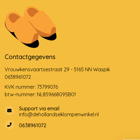
Contactgegevens
Vrouwkensvaartsestraat 29 - 5165 NN Waspik
0638961072
KVK nummer: 73799076
btw-nummer: NL859668095B01
Support via email
info@dehollandseklompenwinkel.nl
0638961072