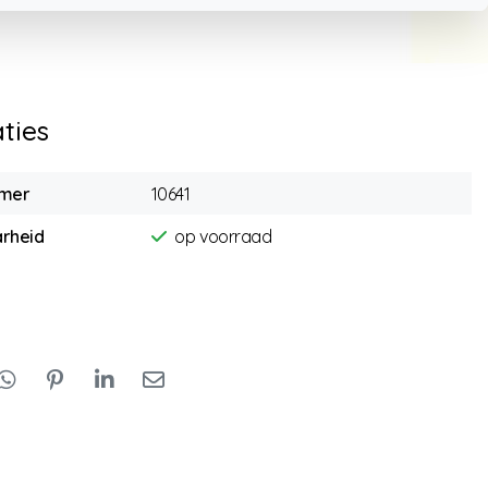
aties
mmer
10641
rheid
op voorraad