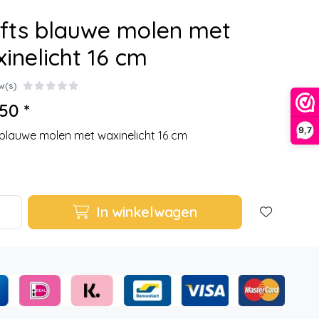
fts blauwe molen met
inelicht 16 cm
w(s)
50 *
9,7
 blauwe molen met waxinelicht 16 cm
In winkelwagen