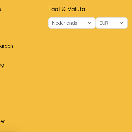
e
Taal & Valuta
arden
ng
ten