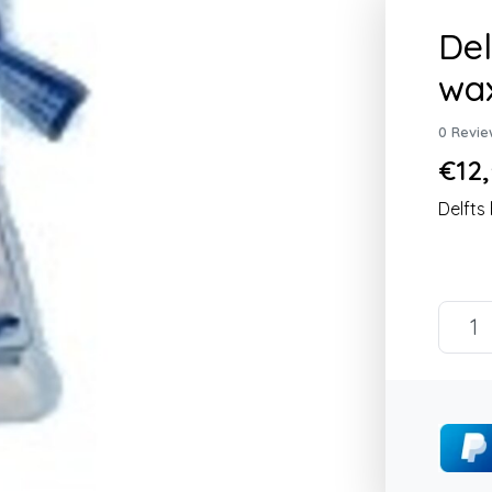
Del
wax
0 Revie
€12,
Delfts