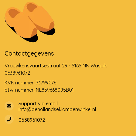
Contactgegevens
Vrouwkensvaartsestraat 29 - 5165 NN Waspik
0638961072
KVK nummer: 73799076
btw-nummer: NL859668095B01
Support via email
info@dehollandseklompenwinkel.nl
0638961072